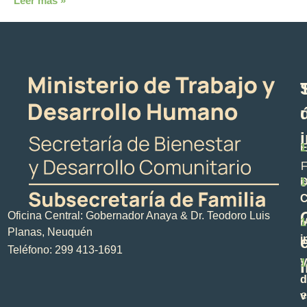
Leer más »
E
1
F
D
1
s
C
Oficina Central: Gobernador Anaya & Dr. Teodoro Luis
M
1
Planas, Neuquén
i
Teléfono: 299 413-1691
V
1
d
e
v