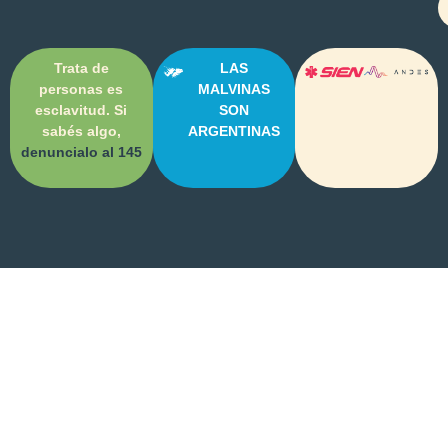
Trata de
LAS
personas es
MALVINAS
esclavitud. Si
SON
sabés algo,
ARGENTINAS
denuncialo al 145