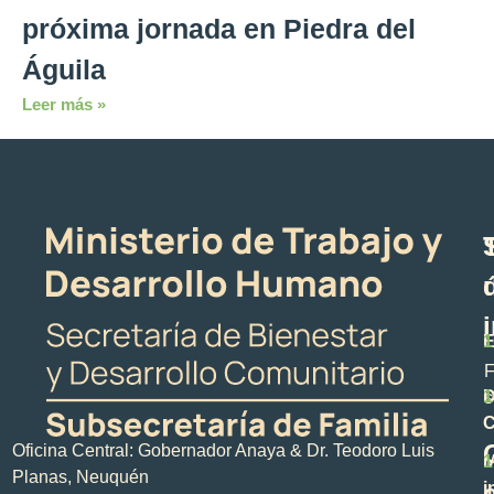
próxima jornada en Piedra del
Águila
Leer más »
E
1
F
D
1
s
C
Oficina Central: Gobernador Anaya & Dr. Teodoro Luis
M
1
Planas, Neuquén
i