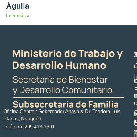
Águila
Leer más »
E
1
F
D
1
s
C
Oficina Central: Gobernador Anaya & Dr. Teodoro Luis
M
1
Planas, Neuquén
i
Teléfono: 299 413-1691
V
1