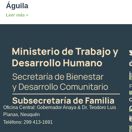
Águila
Leer más »
E
1
F
D
1
s
C
Oficina Central: Gobernador Anaya & Dr. Teodoro Luis
M
1
Planas, Neuquén
i
Teléfono: 299 413-1691
V
1