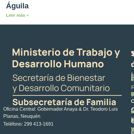
Águila
Leer más »
E
1
F
D
1
s
C
Oficina Central: Gobernador Anaya & Dr. Teodoro Luis
M
1
Planas, Neuquén
i
Teléfono: 299 413-1691
V
1