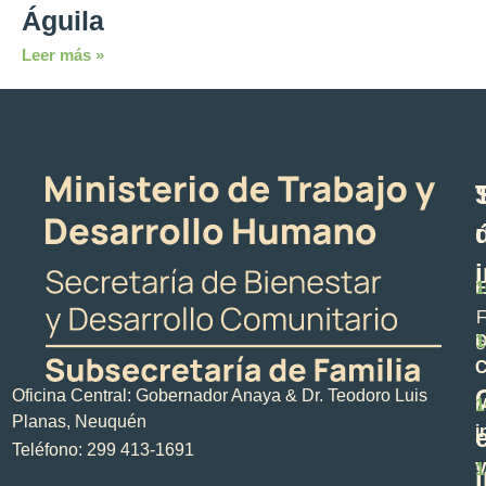
Águila
Leer más »
E
1
F
D
1
s
C
Oficina Central: Gobernador Anaya & Dr. Teodoro Luis
M
1
Planas, Neuquén
i
Teléfono: 299 413-1691
V
1