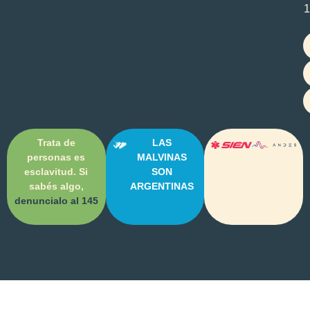
1
Trata de
LAS
personas es
MALVINAS
esclavitud. Si
SON
sabés algo,
ARGENTINAS
denuncialo al 145