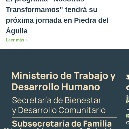
Transformamos" tendrá su
próxima jornada en Piedra del
Águila
Leer más »
E
1
F
D
1
s
C